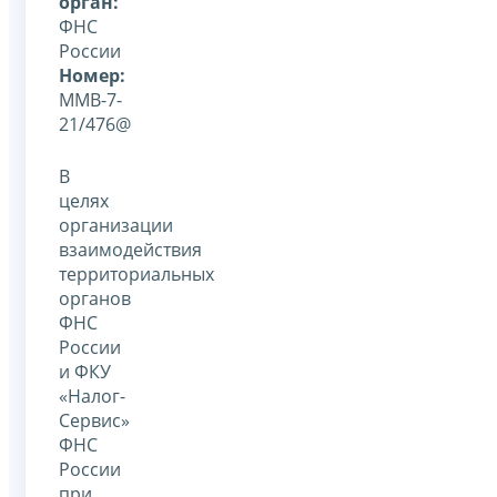
орган:
ФНС
России
Номер:
ММВ-7-
21/476@
В
целях
организации
взаимодействия
территориальных
органов
ФНС
России
и ФКУ
«Налог-
Сервис»
ФНС
России
при