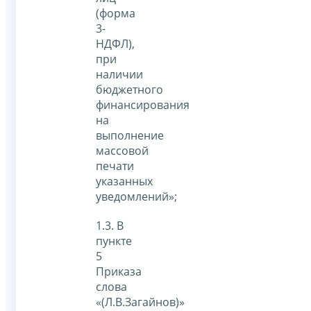
(форма
3-
НДФЛ),
при
наличии
бюджетного
финансирования
на
выполнение
массовой
печати
указанных
уведомлений»;
1.3. В
пункте
5
Приказа
слова
«(Л.В.Загайнов)»