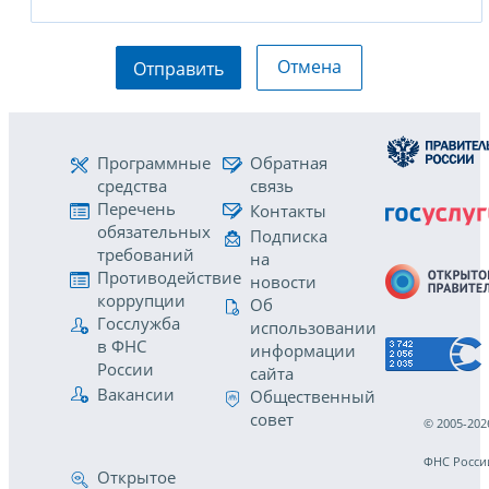
Отмена
Отправить
Программные
Обратная
средства
связь
Перечень
Контакты
обязательных
Подписка
требований
на
Противодействие
новости
коррупции
Об
Госслужба
использовании
в ФНС
информации
России
сайта
Вакансии
Общественный
совет
© 2005-202
ФНС Росси
Открытое