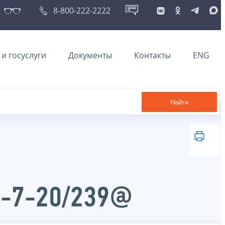
8-800-222-2222
и госуслуги
Документы
Контакты
ENG
Найти
Д-7-20/239@