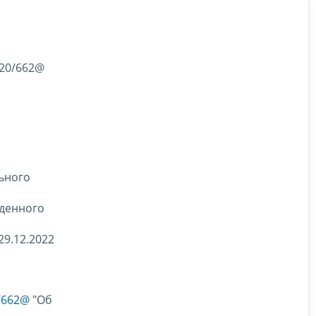
-20/662@
льного
жденного
9.12.2022
/662@
"Об