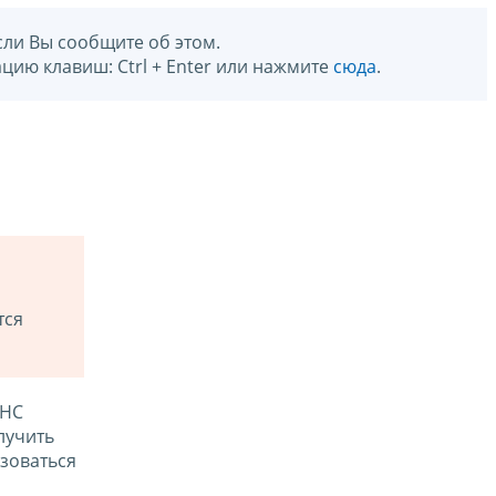
сли Вы сообщите об этом.
цию клавиш: Ctrl + Enter или нажмите
сюда
.
тся
ФНС
лучить
зоваться