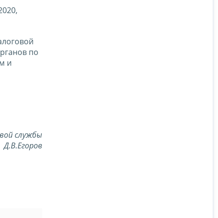
2020,
алоговой
рганов по
м и
вой службы
Д.В.Егоров