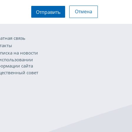
Отмена
Отправить
атная связь
такты
писка на новости
использовании
ормации сайта
ественный совет