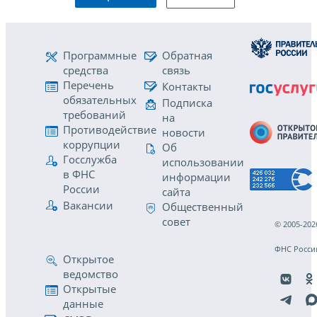
Программные
Обратная
средства
связь
Перечень
Контакты
обязательных
Подписка
требований
на
Противодействие
новости
коррупции
Об
Госслужба
использовании
в ФНС
информации
России
сайта
Вакансии
Общественный
совет
© 2005-202
ФНС Росси
Открытое
ведомство
Открытые
данные