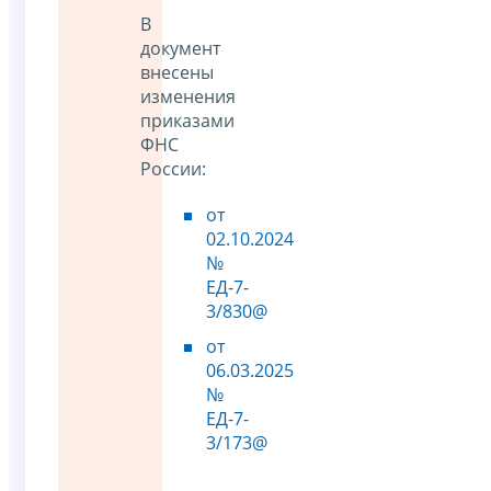
В
документ
внесены
изменения
приказами
ФНС
России:
от
02.10.2024
№
ЕД-7-
3/830@
от
06.03.2025
№
ЕД-7-
3/173@