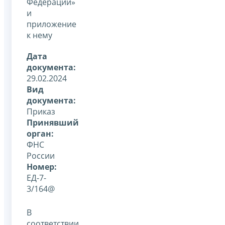
Федерации»
и
приложение
к нему
Дата
документа:
29.02.2024
Вид
документа:
Приказ
Принявший
орган:
ФНС
России
Номер:
ЕД-7-
3/164@
В
соответствии