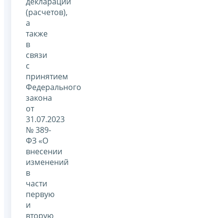
деклараций
(расчетов),
а
также
в
связи
с
принятием
Федерального
закона
от
31.07.2023
№ 389-
ФЗ «О
внесении
изменений
в
части
первую
и
вторую