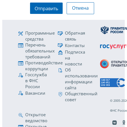
Отмена
Отправить
Программные
Обратная
средства
связь
Перечень
Контакты
обязательных
Подписка
требований
на
Противодействие
новости
коррупции
Об
Госслужба
использовании
в ФНС
информации
России
сайта
Вакансии
Общественный
совет
© 2005-202
ФНС Росси
Открытое
ведомство
Открытые