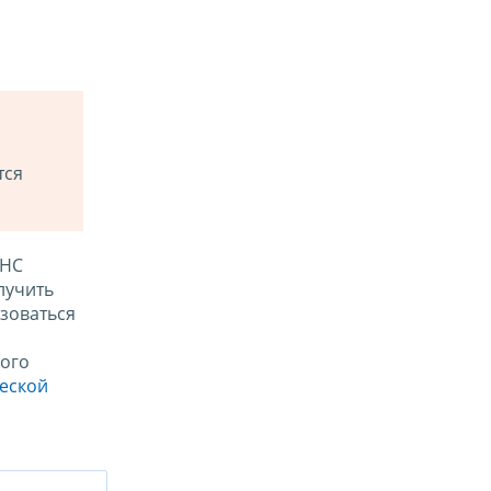
тся
ФНС
лучить
зоваться
ого
ческой