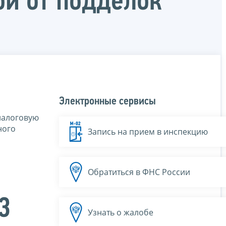
й от подделок
Электронные сервисы
налоговую
ного
Запись на прием в инспекцию
Обратиться в ФНС России
3
Узнать о жалобе