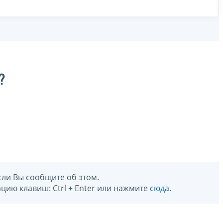
?
сли Вы сообщите об этом.
цию клавиш: Ctrl + Enter или нажмите
сюда
.