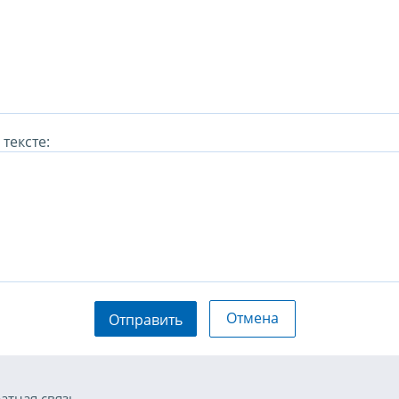
тексте:
Отмена
Отправить
атная связь