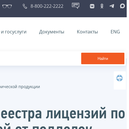
8-800-222-2222
и госуслуги
Документы
Контакты
ENG
Найти
фической продукции
еестра лицензий по