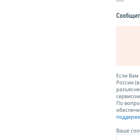
Сообщит
Если Вам
России (
разъясне
сервисо
По вопро
обеспече
поддержк
Ваше соо