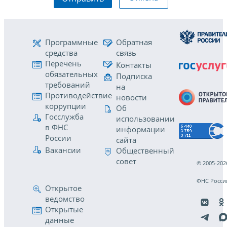
Программные
Обратная
средства
связь
Перечень
Контакты
обязательных
Подписка
требований
на
Противодействие
новости
коррупции
Об
Госслужба
использовании
в ФНС
информации
России
сайта
Вакансии
Общественный
совет
© 2005-202
ФНС Росси
Открытое
ведомство
Открытые
данные