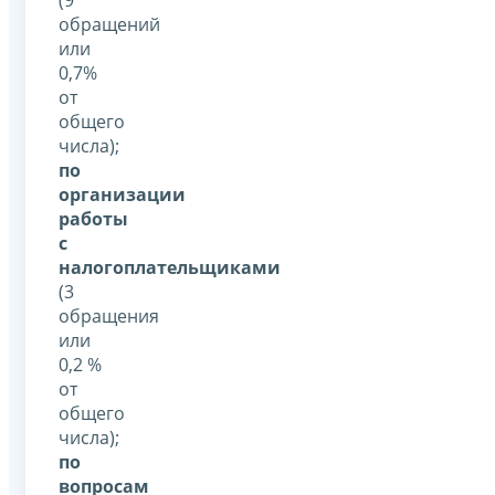
обращений
или
0,7%
от
общего
числа);
по
организации
работы
с
налогоплательщиками
(3
обращения
или
0,2 %
от
общего
числа);
по
вопросам