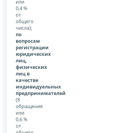
или
0,4 %
от
общего
числа);
по
вопросам
регистрации
юридических
лиц,
физических
лиц в
качестве
индивидуальных
предпринимателей
(8
обращения
или
0,6 %
от
общего