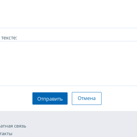
тексте:
Отмена
Отправить
атная связь
такты