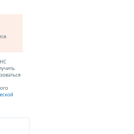
тся
ФНС
лучить
зоваться
ого
ческой