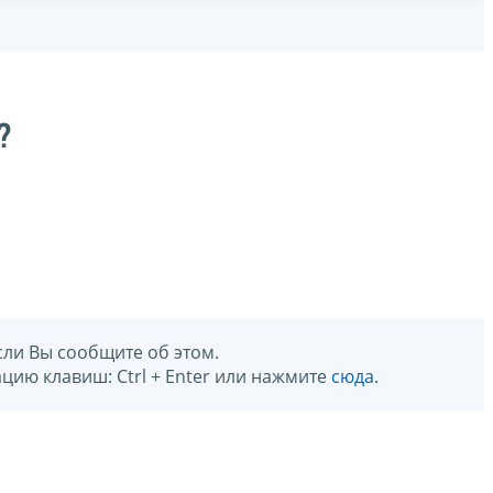
?
сли Вы сообщите об этом.
цию клавиш: Ctrl + Enter или нажмите
сюда
.