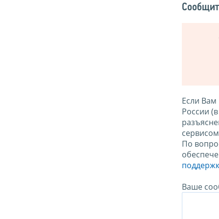
Сообщит
Если Вам
России (
разъясне
сервисо
По вопро
обеспече
поддержк
Ваше соо