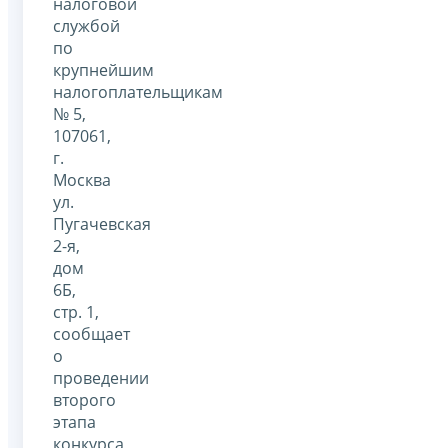
налоговой
службой
по
крупнейшим
налогоплательщикам
№ 5,
107061,
г.
Москва
ул.
Пугачевская
2-я,
дом
6Б,
стр. 1,
сообщает
о
проведении
второго
этапа
конкурса