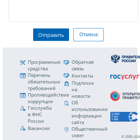
Отмена
Отправить
Программные
Обратная
средства
связь
Перечень
Контакты
обязательных
Подписка
требований
на
Противодействие
новости
коррупции
Об
Госслужба
использовании
в ФНС
информации
России
сайта
Вакансии
Общественный
совет
© 2005-202