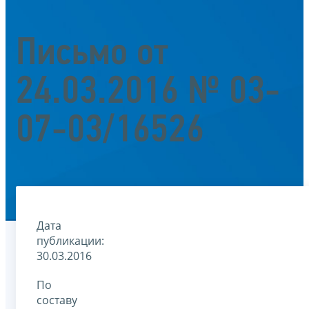
Письмо от
24.03.2016 № 03-
07-03/16526
Дата
публикации:
30.03.2016
По
составу