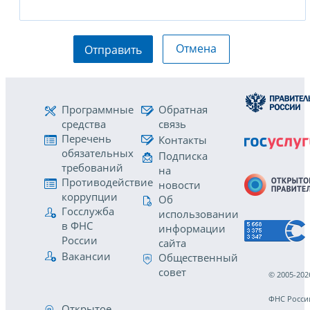
Отмена
Отправить
Программные
Обратная
средства
связь
Перечень
Контакты
обязательных
Подписка
требований
на
Противодействие
новости
коррупции
Об
Госслужба
использовании
в ФНС
информации
России
сайта
Вакансии
Общественный
совет
© 2005-202
ФНС Росси
Открытое