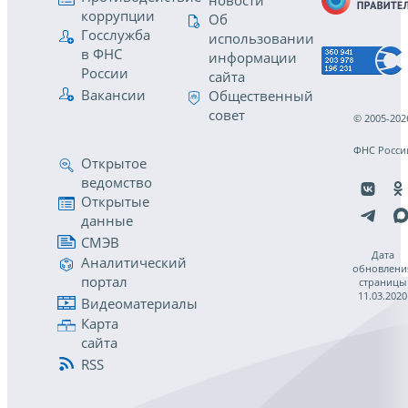
новости
коррупции
Об
Госслужба
использовании
в ФНС
информации
России
сайта
Вакансии
Общественный
совет
© 2005-202
ФНС Росси
Открытое
ведомство
Открытые
данные
СМЭВ
Дата
Аналитический
обновлени
портал
страницы
11.03.2020
Видеоматериалы
Карта
сайта
RSS