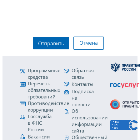
Отмена
Отправить
Программные
Обратная
средства
связь
Перечень
Контакты
обязательных
Подписка
требований
на
Противодействие
новости
коррупции
Об
Госслужба
использовании
в ФНС
информации
России
сайта
Вакансии
Общественный