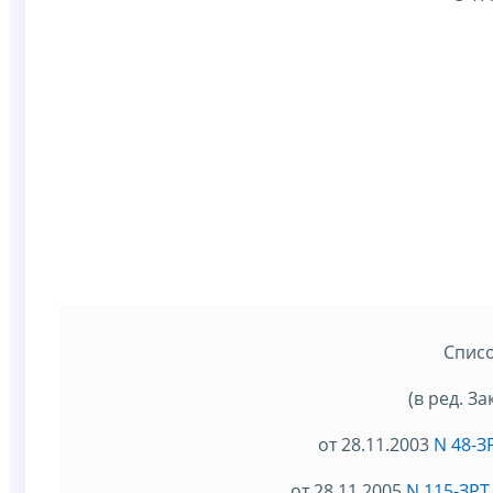
Спис
(в ред. З
от 28.11.2003
N 48-З
от 28.11.2005
N 115-ЗРТ