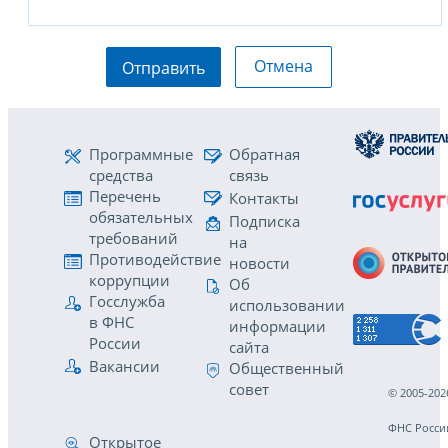
Отмена
Отправить
Программные
Обратная
средства
связь
Перечень
Контакты
обязательных
Подписка
требований
на
Противодействие
новости
коррупции
Об
Госслужба
использовании
в ФНС
информации
России
сайта
Вакансии
Общественный
совет
© 2005-202
ФНС Росси
Открытое