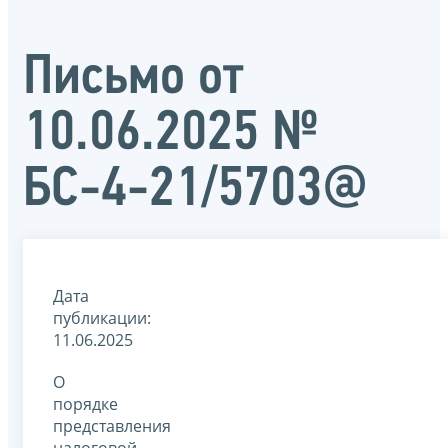
Письмо от
10.06.2025 №
БС-4-21/5703@
Дата
публикации:
11.06.2025
О
порядке
представления
налоговой