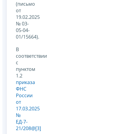
(письмо
от
19.02.2025
№ 03-
05-04-
01/15664).
В
соответствии
с
пунктом
1.2
приказа
ФНС
России
от
17.03.2025
№
ЕД-7-
21/208@
[3]