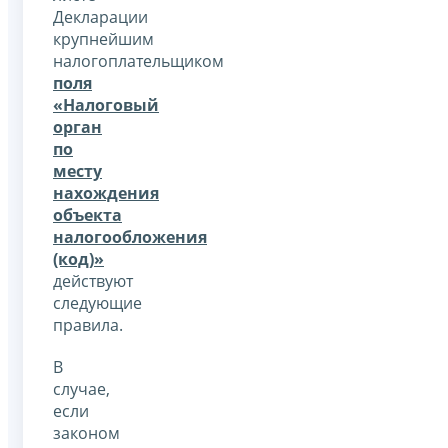
Декларации
крупнейшим
налогоплательщиком
поля
«Налоговый
орган
по
месту
нахождения
объекта
налогообложения
(код)»
действуют
следующие
правила.
В
случае,
если
законом