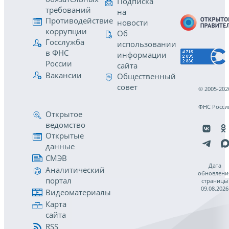
Подписка
требований
на
Противодействие
новости
коррупции
Об
Госслужба
использовании
в ФНС
информации
России
сайта
Вакансии
Общественный
совет
© 2005-202
ФНС Росси
Открытое
ведомство
Открытые
данные
СМЭВ
Дата
Аналитический
обновлени
портал
страницы
09.08.2026
Видеоматериалы
Карта
сайта
RSS