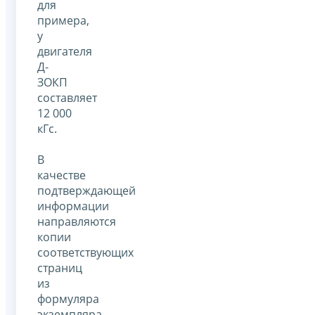
для
примера,
у
двигателя
Д-
ЗОКП
составляет
12 000
кГс.
В
качестве
подтверждающей
информации
направляются
копии
соответствующих
страниц
из
формуляра
экземпляра