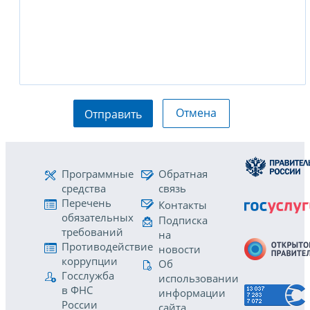
Отмена
Отправить
Программные
Обратная
средства
связь
Перечень
Контакты
обязательных
Подписка
требований
на
Противодействие
новости
коррупции
Об
Госслужба
использовании
в ФНС
информации
России
сайта