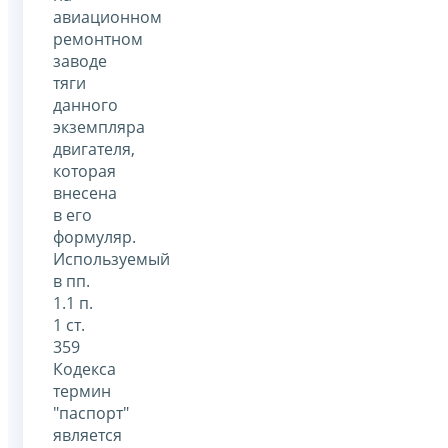
авиационном
ремонтном
заводе
тяги
данного
экземпляра
двигателя,
которая
внесена
в его
формуляр.
Используемый
в пп.
1.1 п.
1 ст.
359
Кодекса
термин
"паспорт"
является