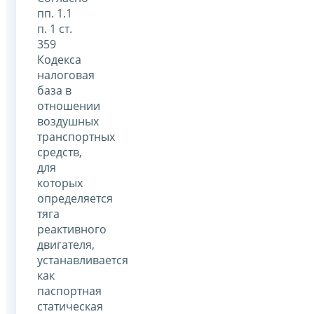
пп. 1.1
п. 1 ст.
359
Кодекса
налоговая
база в
отношении
воздушных
транспортных
средств,
для
которых
определяется
тяга
реактивного
двигателя,
устанавливается
как
паспортная
статическая