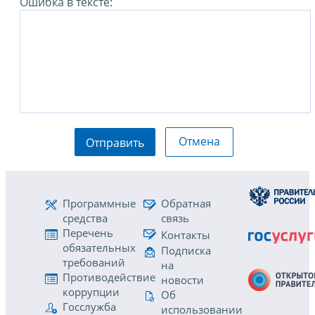
Ошибка в тексте:
Отмена
Отправить
Программные
Обратная
средства
связь
Перечень
Контакты
обязательных
Подписка
требований
на
Противодействие
новости
коррупции
Об
Госслужба
использовании