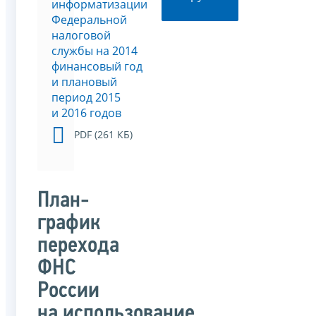
информатизации
Федеральной
налоговой
службы на 2014
финансовый год
и плановый
период 2015
и 2016 годов
PDF (261 КБ)
План-
график
перехода
ФНС
России
на использование