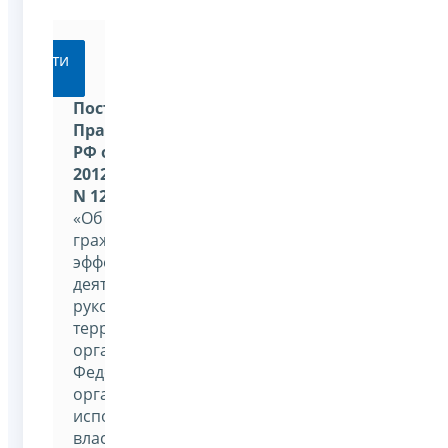
Перейти
Постановление
Правительства
РФ от 12 декабря
2012 г.
N 1284
«Об оценке
гражданами
эффективности
деятельности
руководителей
территориальных
органов
Федеральных
органов
исполнительной
власти