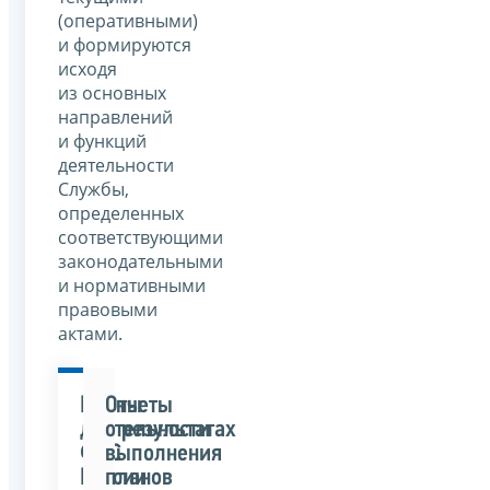
(оперативными)
и формируются
исходя
из основных
направлений
и функций
деятельности
Службы,
определенных
соответствующими
законодательными
и нормативными
правовыми
актами.
Планы
Отчеты
деятельности
о результатах
ФНС
выполнения
России
планов