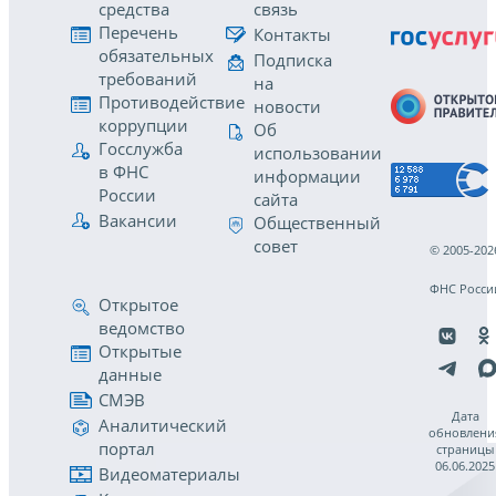
средства
связь
Перечень
Контакты
обязательных
Подписка
требований
на
Противодействие
новости
коррупции
Об
Госслужба
использовании
в ФНС
информации
России
сайта
Вакансии
Общественный
совет
© 2005-202
ФНС Росси
Открытое
ведомство
Открытые
данные
СМЭВ
Дата
Аналитический
обновлени
портал
страницы
06.06.2025
Видеоматериалы