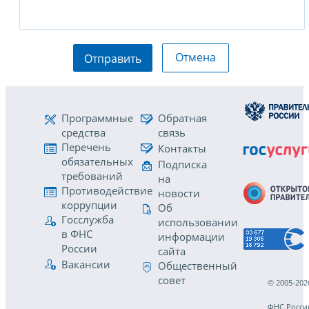
Отмена
Отправить
Программные
Обратная
средства
связь
Перечень
Контакты
обязательных
Подписка
требований
на
Противодействие
новости
коррупции
Об
Госслужба
использовании
в ФНС
информации
России
сайта
Вакансии
Общественный
совет
© 2005-202
ФНС Росси