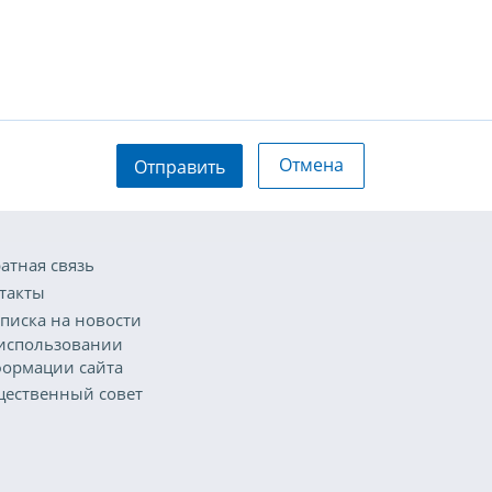
Отмена
Отправить
атная связь
такты
писка на новости
использовании
ормации сайта
ественный совет