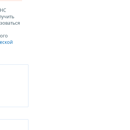
ФНС
лучить
зоваться
ого
ческой