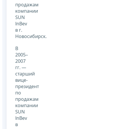
продажам
компании
SUN
InBev
в г.
Новосибирск.
В
2005–
2007
гг. —
старший
вице-
президент
по
продажам
компании
SUN
InBev
в