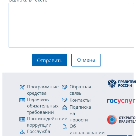
Отмена
Отправить
Программные
Обратная
средства
связь
Перечень
Контакты
обязательных
Подписка
требований
на
Противодействие
новости
коррупции
Об
Госслужба
использовании