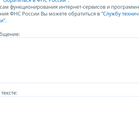
м
"Обратиться в ФНС России"
.
сам функционирования интернет-сервисов и программн
ния ФНС России Вы можете обратиться в
"Службу техни
и".
бщение:
тексте: