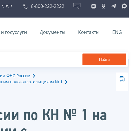
8-800-222-2222
и госуслуги
Документы
Контакты
ENG
Найти
ии ФНС России
йшим налогоплательщикам № 1
сии по КН № 1 на