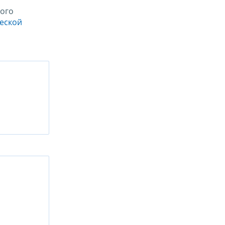
ого
ческой