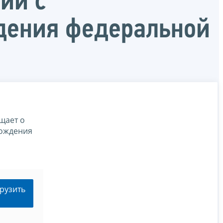
ии с
дения федеральной
щает о
хождения
рузить