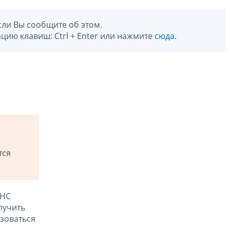
сли Вы сообщите об этом.
цию клавиш: Ctrl + Enter или нажмите
сюда
.
тся
ФНС
лучить
зоваться