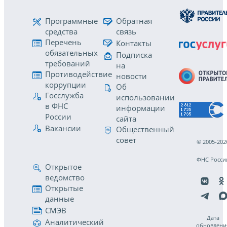
Программные
Обратная
средства
связь
Перечень
Контакты
обязательных
Подписка
требований
на
Противодействие
новости
коррупции
Об
Госслужба
использовании
в ФНС
информации
России
сайта
Вакансии
Общественный
совет
© 2005-202
ФНС Росси
Открытое
ведомство
Открытые
данные
СМЭВ
Дата
Аналитический
обновлени