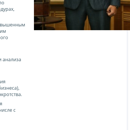
по
дурах,
повышенным
ким
ного
и анализа
ния
изнеса),
нкротства.
я
числе с