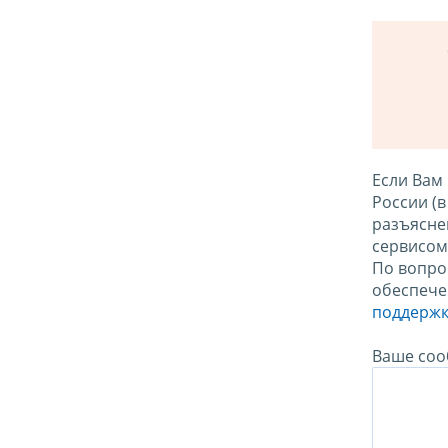
Если Вам
России (
разъясне
сервисо
По вопро
обеспече
поддержк
Ваше соо