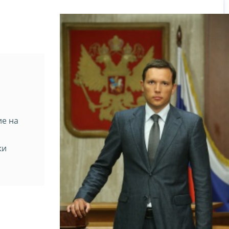
ие на
ки