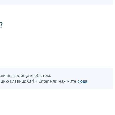
?
сли Вы сообщите об этом.
цию клавиш: Ctrl + Enter или нажмите
сюда
.