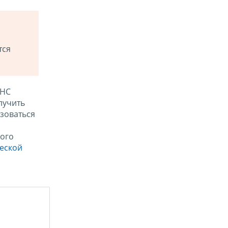
тся
ФНС
лучить
зоваться
ого
ческой