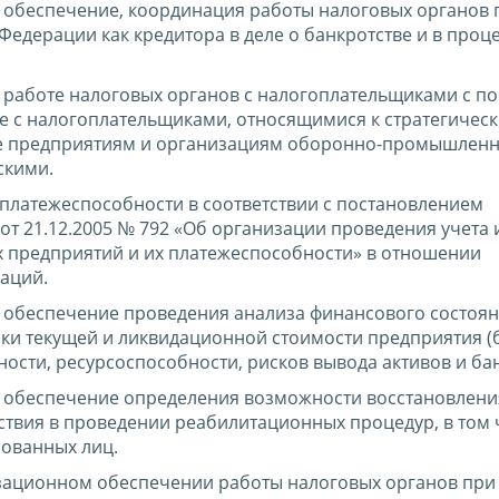
 обеспечение, координация работы налоговых органов 
едерации как кредитора в деле о банкротстве и в проце
в работе налоговых органов с налогоплательщиками с 
ле с налогоплательщиками, относящимися к стратегичес
же предприятиям и организациям оборонно-промышлен
скими.
платежеспособности в соответствии с постановлением
т 21.12.2005 № 792 «Об организации проведения учета 
х предприятий и их платежеспособности» в отношении
аций.
 обеспечение проведения анализа финансового состоя
ки текущей и ликвидационной стоимости предприятия (б
ности, ресурсоспособности, рисков вывода активов и ба
 обеспечение определения возможности восстановлени
ствия в проведении реабилитационных процедур, в том 
сованных лиц.
изационном обеспечении работы налоговых органов при