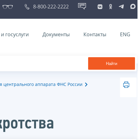
8-800-222-2222
и госуслуги
Документы
Контакты
ENG
Найти
я центрального аппарата ФНС России
кротства