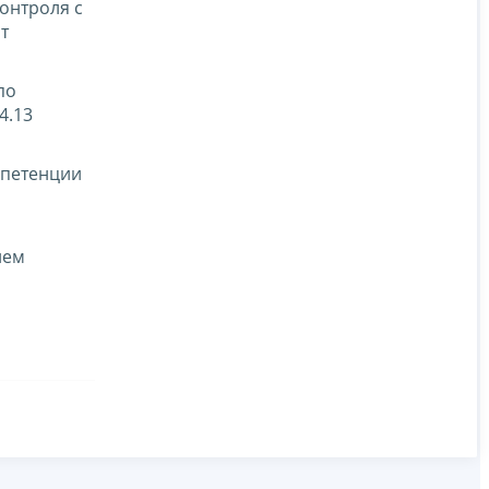
онтроля с
т
по
4.13
мпетенции
ием