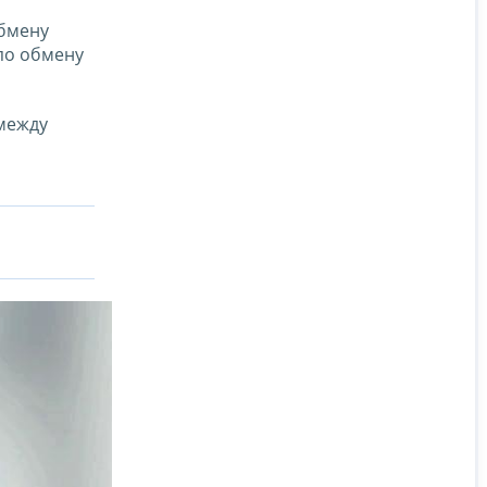
обмену
по обмену
 между