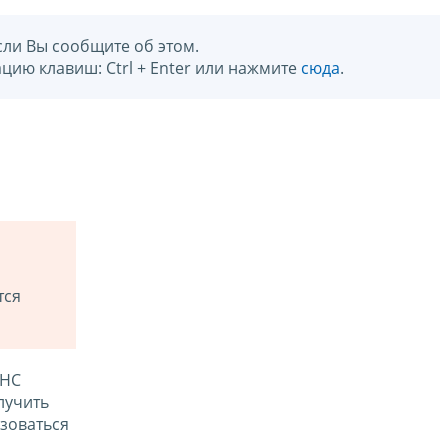
сли Вы сообщите об этом.
цию клавиш: Ctrl + Enter или нажмите
сюда
.
тся
ФНС
лучить
зоваться