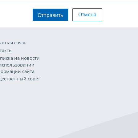
Отмена
Отправить
атная связь
такты
писка на новости
использовании
ормации сайта
ественный совет