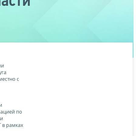
ласти
ми
уга
местно с
и
мацией по
ми
 в рамках