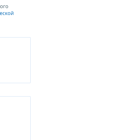
ого
ческой