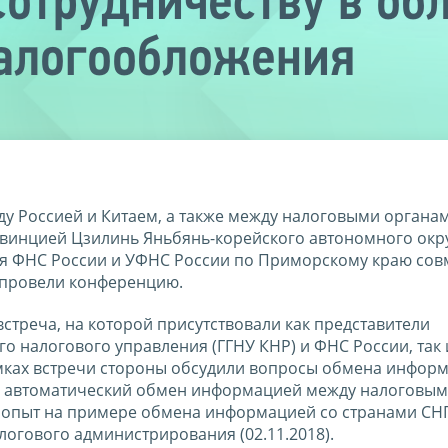
сотрудничеству в об
алогообложения
у Россией и Китаем, а также между налоговыми органа
винцией Цзилинь Яньбянь-корейского автономного окр
ия ФНС России и УФНС России по Приморскому краю сов
 провели конференцию.
стреча, на которой присутствовали как представители
о налогового управления (ГГНУ КНР) и ФНС России, так 
мках встречи стороны обсудили вопросы обмена инфор
кже автоматический обмен информацией между налоговы
 опыт на примере обмена информацией со странами СНГ
огового администрирования (02.11.2018).