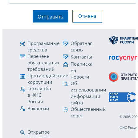
Отмена
Отправить
Программные
Обратная
средства
связь
Перечень
Контакты
обязательных
Подписка
требований
на
Противодействие
новости
коррупции
Об
Госслужба
использовании
в ФНС
информации
России
сайта
Вакансии
Общественный
совет
© 2005-202
ФНС Росси
Открытое