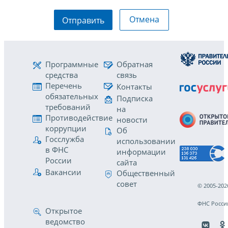
Отмена
Отправить
Программные
Обратная
средства
связь
Перечень
Контакты
обязательных
Подписка
требований
на
Противодействие
новости
коррупции
Об
Госслужба
использовании
в ФНС
информации
России
сайта
Вакансии
Общественный
совет
© 2005-202
ФНС Росси
Открытое
ведомство