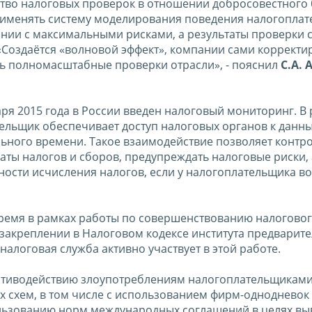
ство налоговых проверок в отношении добросовестного
рименять систему моделирования поведения налогоплат
нии с максимальными рисками, а результаты проверки 
«Создаётся «волновой эффект», компании сами корректи
ть полномасштабные проверки отрасли», - пояснил
С.А. 
аря 2015 года в России введен налоговый мониторинг. В
ельщик обеспечивает доступ налоговых органов к данн
льного времени. Такое взаимодействие позволяет контр
ты налогов и сборов, предупреждать налоговые риски, 
ости исчисления налогов, если у налогоплательщика в
ремя в рамках работы по совершенствованию налогово
 закреплении в Налоговом кодексе института предварит
налоговая служба активно участвует в этой работе.
противодействию злоупотреблениям налогоплательщикам
х схем, в том числе с использованием фирм-однодневок
ользованию норм международных соглашений в целях вы