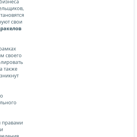
 бизнеса
ельщиков,
становятся
руют свои
Аракелов
 рамках
ым своего
олировать
а также
озникнут
го
ельного
и правами
 и
ведения