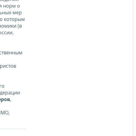
я норм о
льных мер
но которым
номики (в
оссии.
рственным
ристов
го
едерации
еров
,
ИМО,