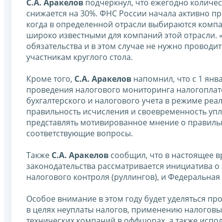
С.А. Аракелов
подчеркнул, что ежегодно количе
снижается на 30%. ФНС России начала активно п
когда в определенной отрасли выбираются компа
широко известными для компаний этой отрасли. 
обязательства и в этом случае не нужно проводи
участникам круглого стола.
Кроме того,
С.А. Аракелов
напомнил, что с 1 янв
проведения налогового мониторинга налогоплат
бухгалтерского и налогового учета в режиме реа
правильность исчисления и своевременность упла
представлять мотивированное мнение о правильн
соответствующие вопросы.
Также
С.А. Аракелов
сообщил, что в настоящее в
законодательства рассматривается инициатива о
налогового контроля (руллингов), и Федеральная 
Особое внимание в этом году будет уделяться 
в целях неуплаты налогов, применению налоговы
технических компаний в оффшорах, а также исп