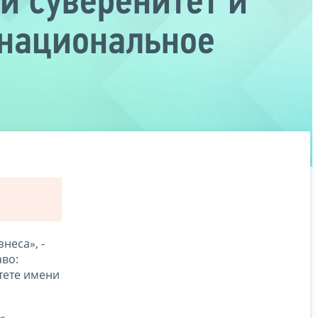
 суверенитет и
 национальное
неса», -
аво:
тете имени