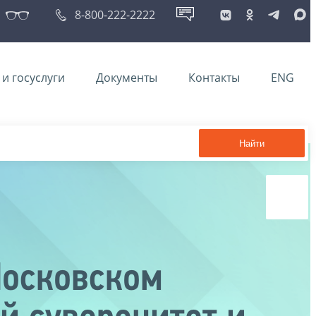
8-800-222-2222
и госуслуги
Документы
Контакты
ENG
Найти
Московском