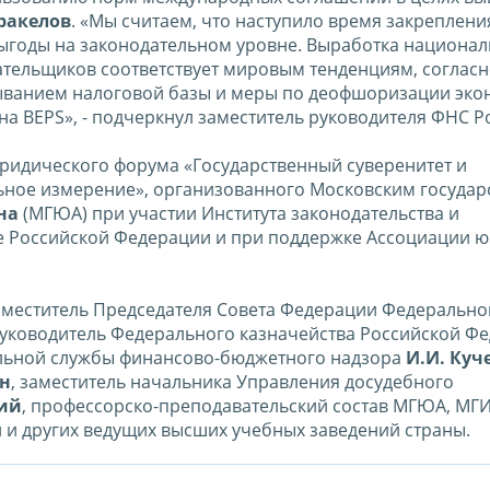
Аракелов
. «Мы считаем, что наступило время закреплени
ыгоды на законодательном уровне. Выработка национа
тельщиков соответствует мировым тенденциям, соглас
ыванием налоговой базы и меры по деофшоризации эко
а BEPS», - подчеркнул заместитель руководителя ФНС Р
 юридического форума «Государственный суверенитет и
ьное измерение», организованного Московским госуда
на
(МГЮА) при участии Института законодательства и
е Российской Федерации и при поддержке Ассоциации ю
заместитель Председателя Совета Федерации Федерально
руководитель Федерального казначейства Российской Ф
альной службы финансово-бюджетного надзора
И.И. Куч
ин
, заместитель начальника Управления досудебного
кий
, профессорско-преподавательский состав МГЮА, МГ
и других ведущих высших учебных заведений страны.