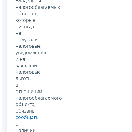
Владельцы
налогооблагаемых
объектов,
которые
никогда
не
получали
налоговые
уведомления
и не
заявляли
налоговые
льготы
в
отношении
налогооблагаемого
объекта,
обязаны
сообщать
о
наличии