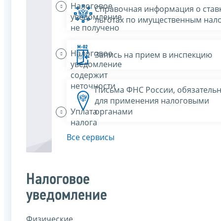
Налоговое
Справочная информация о ставк
уведомление
льготах по имущественным нал
не получено
Налоговое
Запись на прием в инспекцию
уведомление
содержит
неточности
Письма ФНС России, обязатель
для применения налоговыми
Уплата
органами
налога
Все сервисы
Налоговое
уведомление
Физические