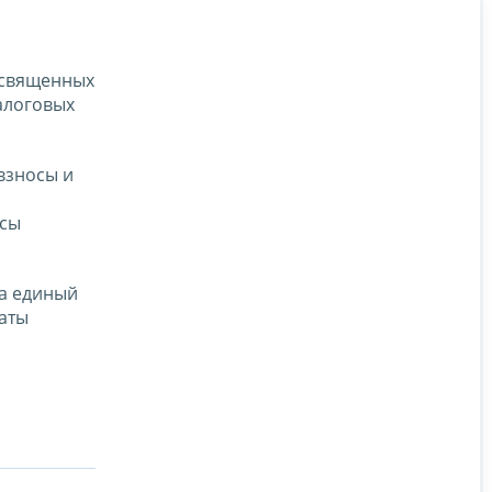
освященных
алоговых
взносы и
осы
на единый
латы