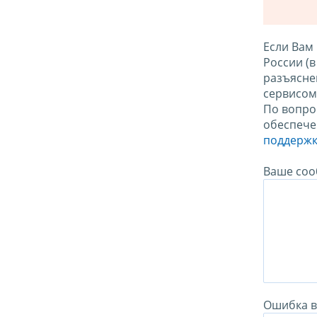
Если Вам
России (
разъясне
сервисо
По вопро
обеспече
поддержк
Ваше соо
Ошибка в 