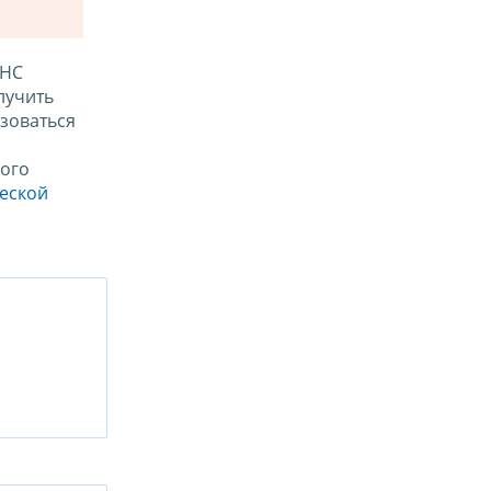
ФНС
лучить
зоваться
ого
ческой