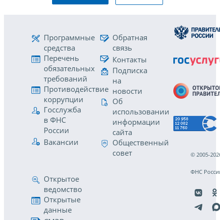
Программные
Обратная
средства
связь
Перечень
Контакты
обязательных
Подписка
требований
на
Противодействие
новости
коррупции
Об
Госслужба
использовании
в ФНС
информации
России
сайта
Вакансии
Общественный
совет
© 2005-202
ФНС Росси
Открытое
ведомство
Открытые
данные