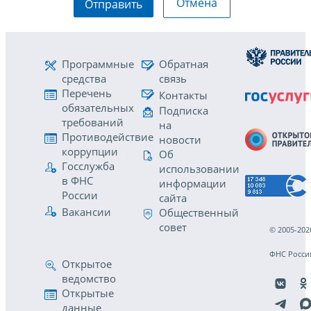
Отмена
Отправить
Программные
Обратная
средства
связь
Перечень
Контакты
обязательных
Подписка
требований
на
Противодействие
новости
коррупции
Об
Госслужба
использовании
в ФНС
информации
России
сайта
Вакансии
Общественный
совет
© 2005-202
ФНС Росси
Открытое
ведомство
Открытые
данные