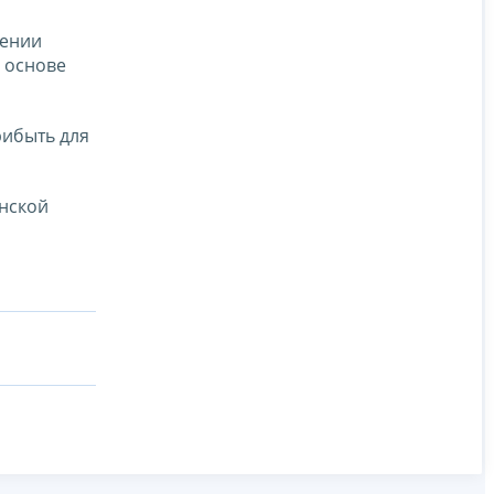
дении
а основе
рибыть для
анской