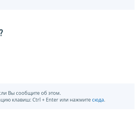
?
сли Вы сообщите об этом.
цию клавиш: Ctrl + Enter или нажмите
сюда
.