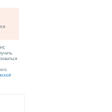
тся
ФНС
лучить
зоваться
ого
ческой