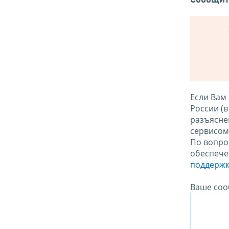
Если Вам
России (
разъясне
сервисо
По вопро
обеспече
поддержк
Ваше соо