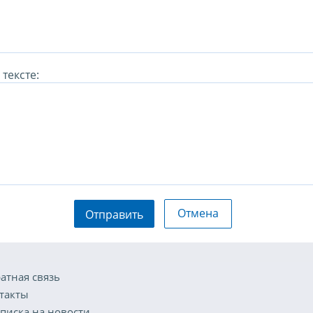
тексте:
Отмена
Отправить
атная связь
такты
писка на новости