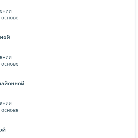
дении
а основе
нной
дении
а основе
жрайонной
дении
а основе
ой