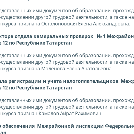
редставленных ими документов об образовании, прохож
существлении другой трудовой деятельности, а также н
нкурса признана Остолоповская Елена Александровна.
ектора отдела камеральных проверок № 1 Межрайо
12 по Республике Татарстан
редставленных ими документов об образовании, прохож
существлении другой трудовой деятельности, а также н
нкурса признана Моленова Елена Анатольевна.
дела регистрации и учета налогоплательщиков Ме
12 по Республике Татарстан
редставленных ими документов об образовании, прохож
существлении другой трудовой деятельности, а также н
нкурса признан Камалов Айрат Рахимович.
его обеспечения Межрайонной инспекции Федеральн
тан