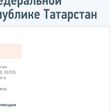
едеральной
публике Татарстан
рган
0, 93729,
я о
вела
спекции