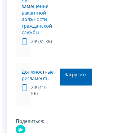
замещение
вакантной
должности
гражданской
службы
ZIP (61 КБ)
Должностные
Загрузить
регламенты
ZIP (110
КБ)
Поделиться: