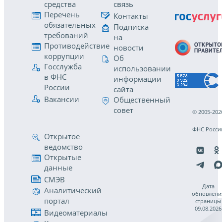
средства
связь
Перечень
Контакты
обязательных
Подписка
требований
на
Противодействие
новости
коррупции
Об
Госслужба
использовании
в ФНС
информации
России
сайта
Вакансии
Общественный
совет
© 2005-202
ФНС Росси
Открытое
ведомство
Открытые
данные
СМЭВ
Дата
Аналитический
обновлени
портал
страницы
09.08.2026
Видеоматериалы