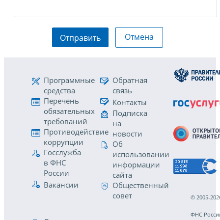
Отмена
Отправить
Программные
Обратная
средства
связь
Перечень
Контакты
обязательных
Подписка
требований
на
Противодействие
новости
коррупции
Об
Госслужба
использовании
в ФНС
информации
России
сайта
Вакансии
Общественный
совет
© 2005-202
ФНС Росси