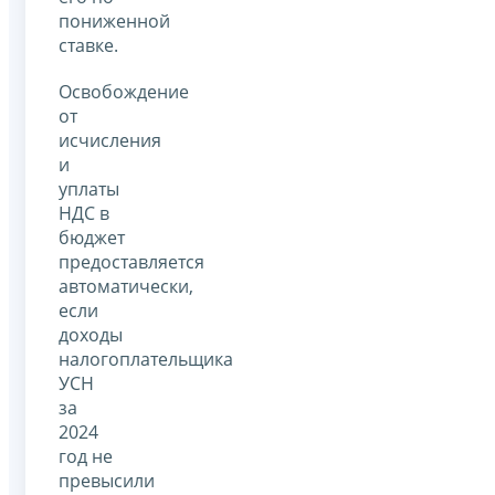
пониженной
ставке.
Освобождение
от
исчисления
и
уплаты
НДС в
бюджет
предоставляется
автоматически,
если
доходы
налогоплательщика
УСН
за
2024
год не
превысили