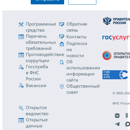
Программные
Обратная
средства
связь
Перечень
Контакты
обязательных
Подписка
требований
на
Противодействие
новости
коррупции
Об
Госслужба
использовании
в ФНС
информации
России
сайта
Вакансии
Общественный
совет
© 2005-202
ФНС Росси
Открытое
ведомство
Открытые
данные