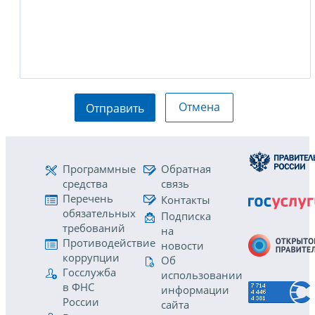
Отмена
Отправить
Программные
Обратная
средства
связь
Перечень
Контакты
обязательных
Подписка
требований
на
Противодействие
новости
коррупции
Об
Госслужба
использовании
в ФНС
информации
России
сайта