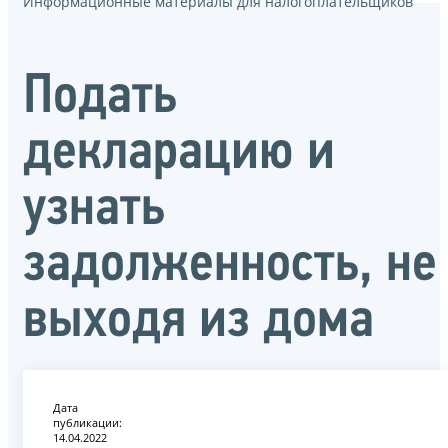
Информационные материалы для налогоплательщиков
Подать
декларацию и
узнать
задолженность, не
выходя из дома
Дата
публикации:
14.04.2022