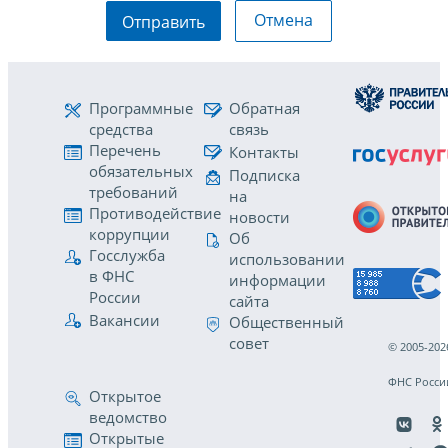
Отмена
Отправить
Программные
Обратная
средства
связь
Перечень
Контакты
обязательных
Подписка
требований
на
Противодействие
новости
коррупции
Об
Госслужба
использовании
в ФНС
информации
России
сайта
Вакансии
Общественный
совет
© 2005-202
ФНС Росси
Открытое
ведомство
Открытые