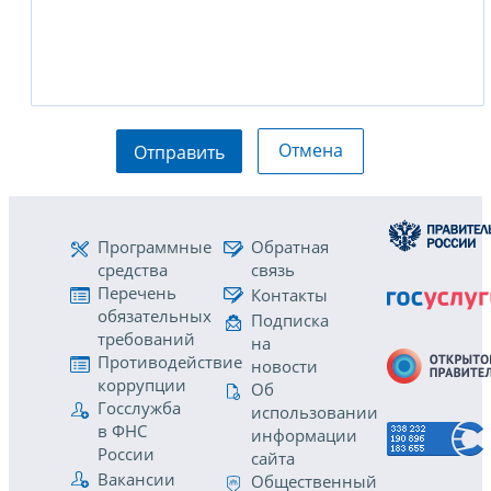
Отмена
Отправить
Программные
Обратная
средства
связь
Перечень
Контакты
обязательных
Подписка
требований
на
Противодействие
новости
коррупции
Об
Госслужба
использовании
в ФНС
информации
России
сайта
Вакансии
Общественный