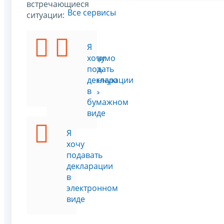
встречающиеся
Все сервисы
ситуации:
Мне
Я
необходимо
хочу
получить
подать
электронную
декларации
подпись
в
бумажном
виде
Я
хочу
подавать
декларации
в
электронном
виде