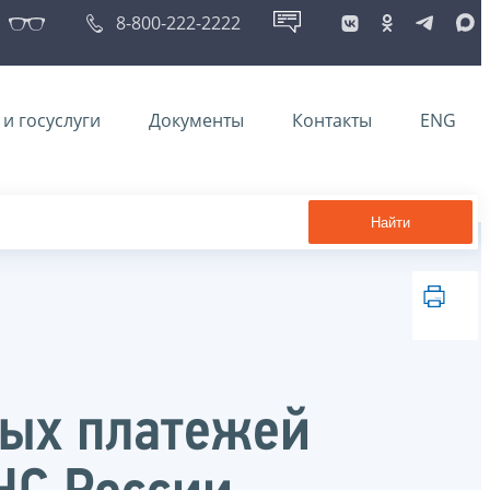
8-800-222-2222
и госуслуги
Документы
Контакты
ENG
Найти
вых платежей