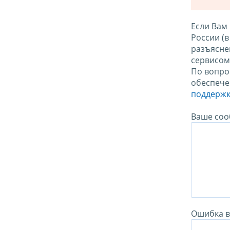
Если Вам
России (
разъясне
сервисо
По вопро
обеспече
поддержк
Ваше соо
Ошибка в 