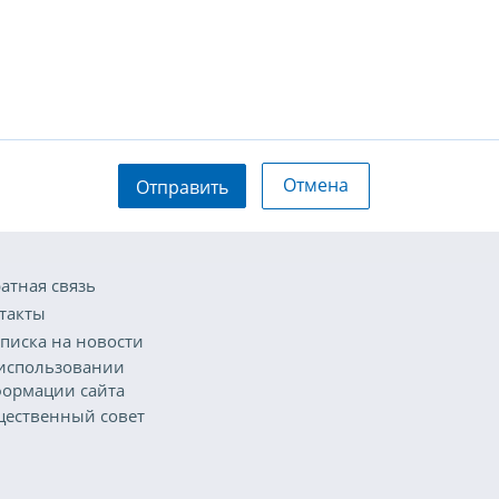
Отмена
Отправить
атная связь
такты
писка на новости
использовании
ормации сайта
ественный совет