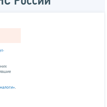
НС России
т-
 них
чившие
 налоги»
.