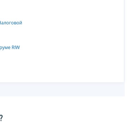
Налоговой
оруме RIW
?