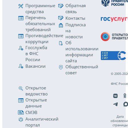
Программные
Обратная
средства
связь
Перечень
Контакты
обязательных
Подписка
требований
на
Противодействие
новости
коррупции
Об
Госслужба
использовании
в ФНС
информации
России
сайта
Вакансии
Общественный
совет
© 2005-202
ФНС Росси
Открытое
ведомство
Открытые
данные
СМЭВ
Дата
Аналитический
обновлени
портал
страницы