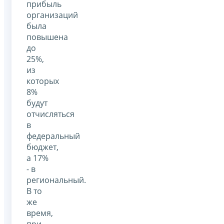
прибыль
организаций
была
повышена
до
25%,
из
которых
8%
будут
отчисляться
в
федеральный
бюджет,
а 17%
- в
региональный.
В то
же
время,
при