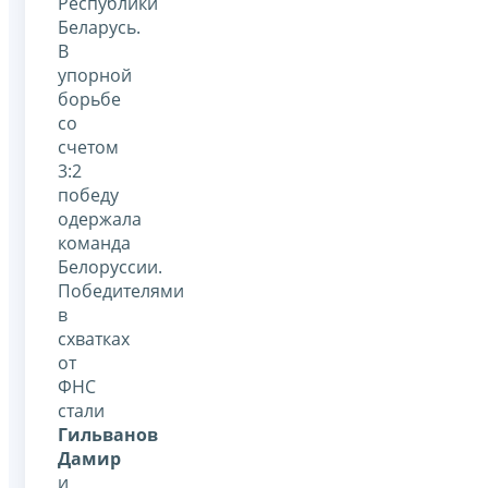
Республики
Беларусь.
В
упорной
борьбе
со
счетом
3:2
победу
одержала
команда
Белоруссии.
Победителями
в
схватках
от
ФНС
стали
Гильванов
Дамир
и