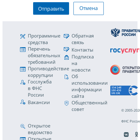
Отмена
Отправить
Программные
Обратная
средства
связь
Перечень
Контакты
обязательных
Подписка
требований
на
Противодействие
новости
коррупции
Об
Госслужба
использовании
в ФНС
информации
России
сайта
Вакансии
Общественный
совет
© 2005-202
ФНС Росси
Открытое
ведомство
Открытые