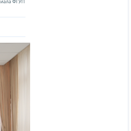
лиала ФГУП