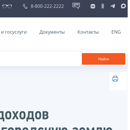
8-800-222-2222
и госуслуги
Документы
Контакты
ENG
Найти
доходов