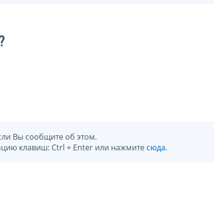
?
сли Вы сообщите об этом.
цию клавиш: Ctrl + Enter или нажмите
сюда
.