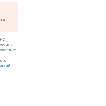
тся
ФНС
лучить
зоваться
ого
ческой