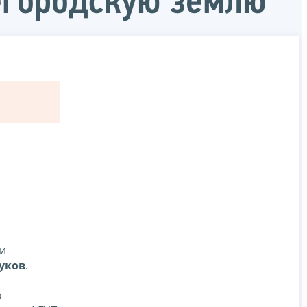
егородскую землю
и
уков
.
о