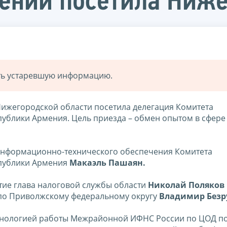
мении посетила Ниж
ать устаревшую информацию.
ижегородской области посетила делегация Комитета
публики Армения. Цель приезда – обмен опытом в сфере
информационно-технического обеспечения Комитета
спублики Армения
Макаэль Пашаян.
тие глава налоговой службы области
Николай Поляков
по Приволжскому федеральному округу
Владимир Безр
ехнологией работы Межрайонной ИФНС России по ЦОД п