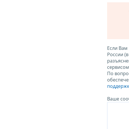
Если Вам
России (
разъясне
сервисо
По вопро
обеспече
поддержк
Ваше соо