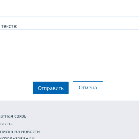
тексте:
Отмена
Отправить
атная связь
такты
писка на новости
использовании