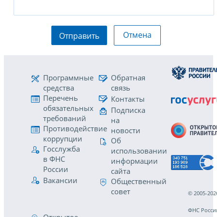
Отмена
Отправить
Программные
Обратная
средства
связь
Перечень
Контакты
обязательных
Подписка
требований
на
Противодействие
новости
коррупции
Об
Госслужба
использовании
в ФНС
информации
России
сайта
Вакансии
Общественный
совет
© 2005-202
ФНС Росси