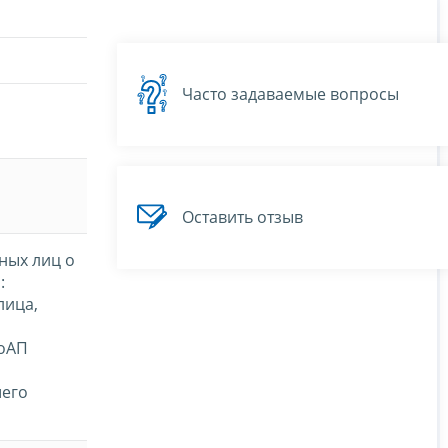
Часто задаваемые вопросы
Оставить отзыв
ных лиц о
:
лица,
КоАП
шего