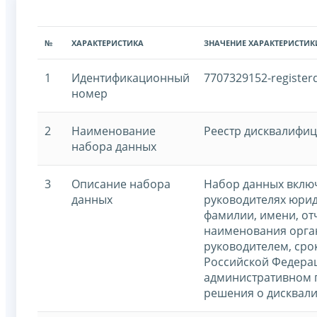
№
ХАРАКТЕРИСТИКА
ЗНАЧЕНИЕ ХАРАКТЕРИСТИК
1
Идентификационный
7707329152-registerd
номер
2
Наименование
Реестр дисквалифи
набора данных
3
Описание набора
Набор данных включ
данных
руководителях юрид
фамилии, имени, от
наименования орган
руководителем, сро
Российской Федерац
административном 
решения о дисквал