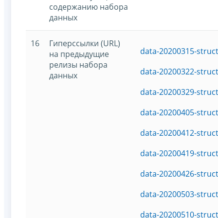
содержанию набора
данных
16
Гиперссылки (URL)
data-20200315-struc
на предыдущие
релизы набора
data-20200322-struc
данных
data-20200329-struc
data-20200405-struc
data-20200412-struc
data-20200419-struc
data-20200426-struc
data-20200503-struc
data-20200510-struc