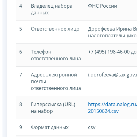
4
Владелец набора
ФНС России
данных
5
Ответственное лицо
Дорофеева Ирина Ви
налогоплательщико
6
Телефон
+7 (495) 198-46-00 до
ответственного лица
7
Адрес электронной
i.dorofeeva@tax.gov.
почты
ответственного лица
8
Гиперссылка (URL)
https://data.nalog.r
на набор
20150624.csv
9
Формат данных
csv