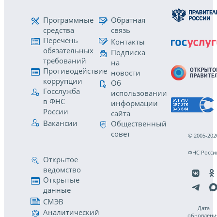
Программные
Обратная
средства
связь
Перечень
Контакты
обязательных
Подписка
требований
на
Противодействие
новости
коррупции
Об
Госслужба
использовании
в ФНС
информации
России
сайта
Вакансии
Общественный
совет
© 2005-202
ФНС Росси
Открытое
ведомство
Открытые
данные
СМЭВ
Дата
Аналитический
обновлени