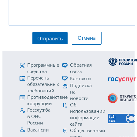
Отмена
Отправить
Программные
Обратная
средства
связь
Перечень
Контакты
обязательных
Подписка
требований
на
Противодействие
новости
коррупции
Об
Госслужба
использовании
в ФНС
информации
России
сайта
Вакансии
Общественный
совет